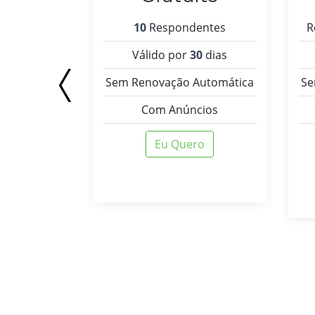
Ilimitados
10
Respondentes
R
nsal
Válido por
30
dias
Automática
Sem Renovação Automática
Se
alizado
Com Anúncios
alizados
Eu Quero
cios
cnico
gração
ro