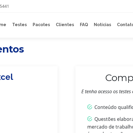
-5441
me
Testes
Pacotes
Clientes
FAQ
Notícias
Contat
entos
Comp
xcel
E tenha acesso os testes
Conteúdo qualific
Questões elabora
mercado de trabalh