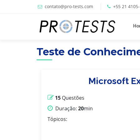
contato@pro-tests.com
+55 21 4105
Ho
Teste de Conhecim
Microsoft E
15
Questões
Duração:
20
min
Tópicos: