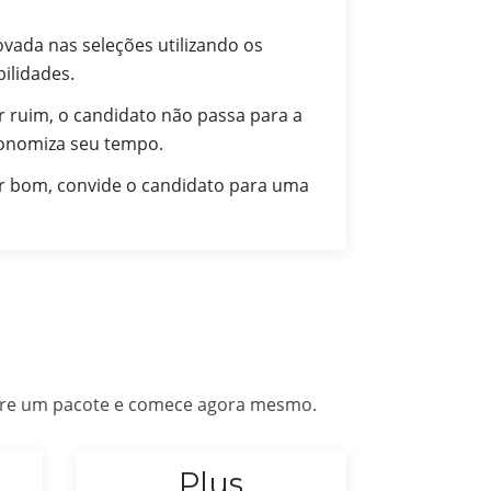
vada nas seleções utilizando os
ilidades.
r ruim, o candidato não passa para a
conomiza seu tempo.
or bom, convide o candidato para uma
mpre um pacote e comece agora mesmo.
Plus
Ad