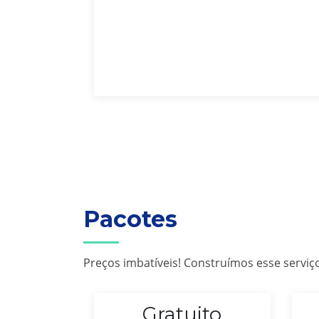
Pacotes
Preços imbatíveis! Construímos esse servi
ced
Gratuito