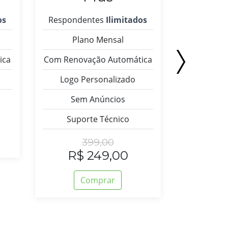
os
Respondentes
Ilimitados
Respond
Plano Mensal
Pla
ica
Com Renovação Automática
Com Renov
Logo Personalizado
Logo P
Sem Anúncios
Testes 
Suporte Técnico
Sem
Supo
399,00
R$ 249,00
API d
Comprar
E