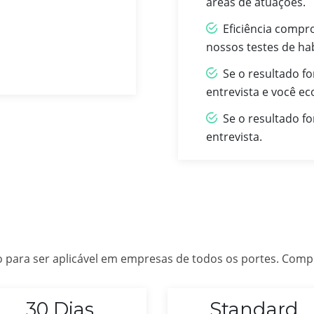
áreas de atuações.
Eficiência compro
nossos testes de hab
Se o resultado fo
entrevista e você e
Se o resultado f
entrevista.
ço para ser aplicável em empresas de todos os portes. Co
30 Dias
Standard