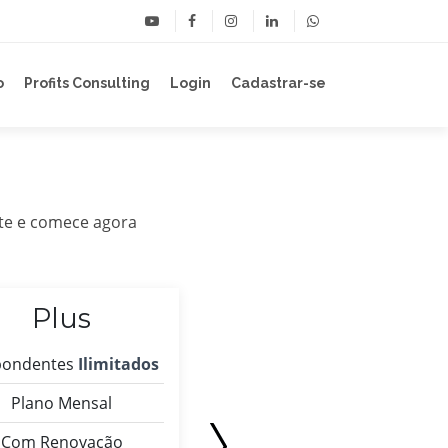
o
Profits Consulting
Login
Cadastrar-se
ote e comece agora
Plus
Advanced
pondentes
Ilimitados
Respondentes
Ilimitados
Plano Mensal
Plano Mensal
Com Renovação
Com Renovação