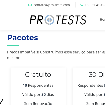
contato@pro-tests.com
+55 21 4105
Ho
Pacotes
Preços imbatíveis! Construímos esse serviço para ser
mesmo.
Gratuito
30 D
10
Respondentes
Respondentes
Válido por
30
dias
Válido por
Sem Renovação
Sem Reno