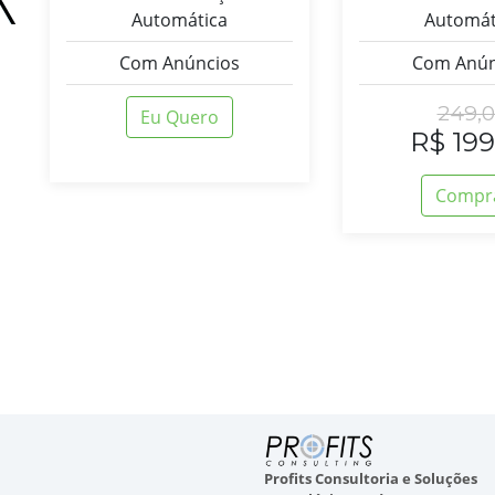
Automática
Automát
Com Anúncios
Com Anún
249,
Eu Quero
R$ 199
Compr
Profits Consultoria e Soluções