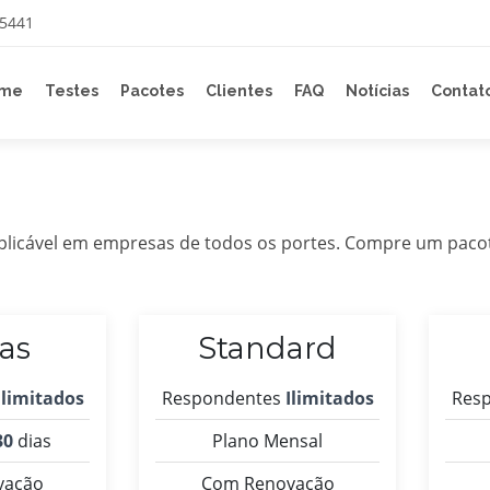
-5441
me
Testes
Pacotes
Clientes
FAQ
Notícias
Contat
 aplicável em empresas de todos os portes. Compre um pac
ias
Standard
Ilimitados
Respondentes
Ilimitados
Res
30
dias
Plano Mensal
vação
Com Renovação