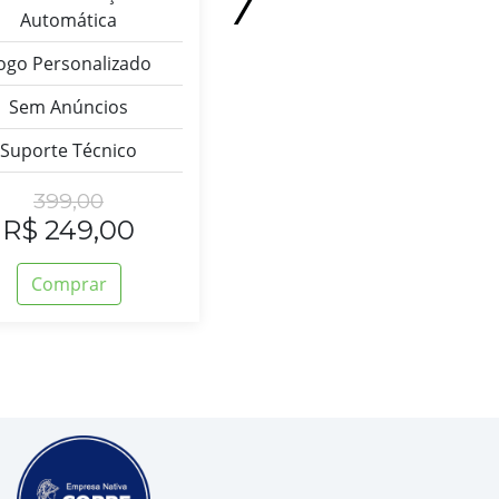
Automática
Automática
ogo Personalizado
Logo Personalizado
Sem Anúncios
Testes Personalizados
Suporte Técnico
Sem Anúncios
Suporte Técnico
399,00
R$ 249,00
API de Integração
Comprar
Eu Quero